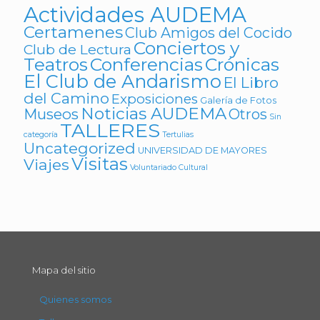
Actividades AUDEMA
Certamenes
Club Amigos del Cocido
Conciertos y
Club de Lectura
Teatros
Conferencias
Crónicas
El Club de Andarismo
El Libro
del Camino
Exposiciones
Galería de Fotos
Noticias AUDEMA
Museos
Otros
Sin
TALLERES
categoría
Tertulias
Uncategorized
UNIVERSIDAD DE MAYORES
Visitas
Viajes
Voluntariado Cultural
Mapa del sitio
Quienes somos