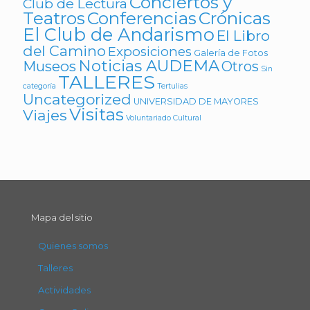
Conciertos y
Club de Lectura
Teatros
Conferencias
Crónicas
El Club de Andarismo
El Libro
del Camino
Exposiciones
Galería de Fotos
Noticias AUDEMA
Museos
Otros
Sin
TALLERES
categoría
Tertulias
Uncategorized
UNIVERSIDAD DE MAYORES
Visitas
Viajes
Voluntariado Cultural
Mapa del sitio
Quienes somos
Talleres
Actividades