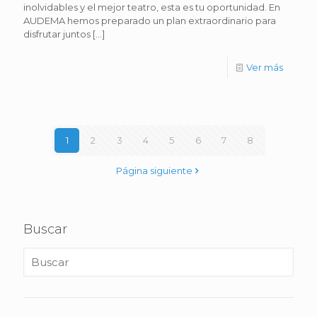
inolvidables y el mejor teatro, esta es tu oportunidad. En
AUDEMA hemos preparado un plan extraordinario para
disfrutar juntos
[…]
Ver más
1
2
3
4
5
6
7
8
Página siguiente
Buscar