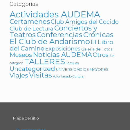
Categorías
Actividades AUDEMA
Certamenes
Club Amigos del Cocido
Conciertos y
Club de Lectura
Teatros
Conferencias
Crónicas
El Club de Andarismo
El Libro
del Camino
Exposiciones
Galería de Fotos
Noticias AUDEMA
Museos
Otros
Sin
TALLERES
categoría
Tertulias
Uncategorized
UNIVERSIDAD DE MAYORES
Visitas
Viajes
Voluntariado Cultural
Mapa del sitio
Quienes somos