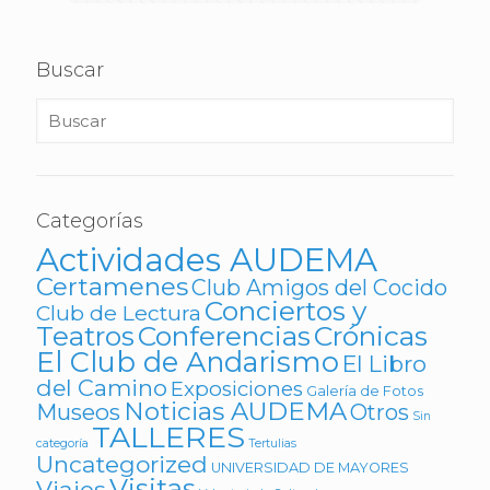
Buscar
Categorías
Actividades AUDEMA
Certamenes
Club Amigos del Cocido
Conciertos y
Club de Lectura
Teatros
Conferencias
Crónicas
El Club de Andarismo
El Libro
del Camino
Exposiciones
Galería de Fotos
Noticias AUDEMA
Museos
Otros
Sin
TALLERES
categoría
Tertulias
Uncategorized
UNIVERSIDAD DE MAYORES
Visitas
Viajes