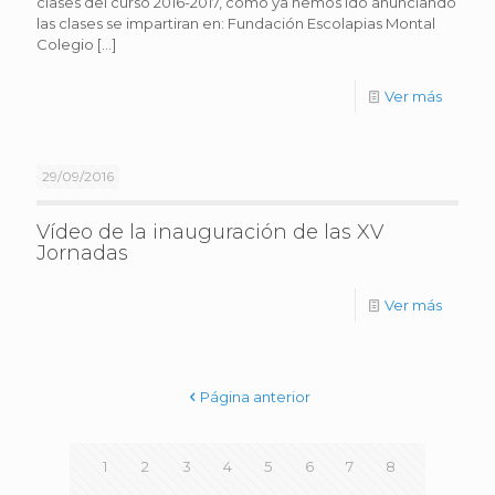
clases del curso 2016-2017, como ya hemos ido anunciando
las clases se impartiran en: Fundación Escolapias Montal
Colegio
[…]
Ver más
29/09/2016
Vídeo de la inauguración de las XV
Jornadas
Ver más
Página anterior
1
2
3
4
5
6
7
8