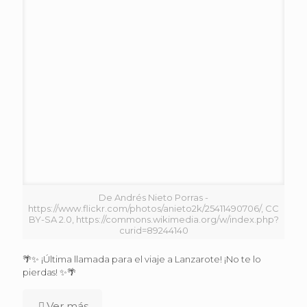
De Andrés Nieto Porras -
https://www.flickr.com/photos/anieto2k/25411490706/, CC
BY-SA 2.0, https://commons.wikimedia.org/w/index.php?
curid=89244140
🌴✨ ¡Última llamada para el viaje a Lanzarote! ¡No te lo
pierdas! ✨🌴
Ver más