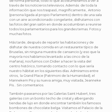
de forma personal, todo lo que acostumbramos a ver a
través de los noticieros televisivos. Además de toda la
información que nos traspasó, magníficamente, Antonio
(persona ligada al propio Parlamento) dentro de una sala
con un aire acondicionado congelante, disfrutamos con
las fotos del gran salón en donde acostumbran a reunirse
todos los parlamentarios para los grandes temas. Fotos y
muchas fotos.
Más tarde, después de repartir las habitaciones y de
disfrutar de nuestra comida en un restaurante típico de
Bruselas, sin ninguna muestra de cansancio (y eso que la
mayoría nos habíamos levantado a las cinco de la
mañana), nos fuimos con Didier a hacer la visita del
centro histórico, tomando contacto con lo que sería
nuestro hábitat en los siguientes días. Admiramos entre
otros, la Grand Place (Patrimoni de la Humanidad), el
Mannekem Pis y su nueva amiga, muy visitada, Jeanneke
Pis… Sin comentarios.
También paseamos por las Galerías Saint Hubert, tres
galerías con un bonito techo de cristal y albergando
tiendas de lujo en donde encontrar también los famosos
bombones de chocolate belga. Visitamos el Palacio de la