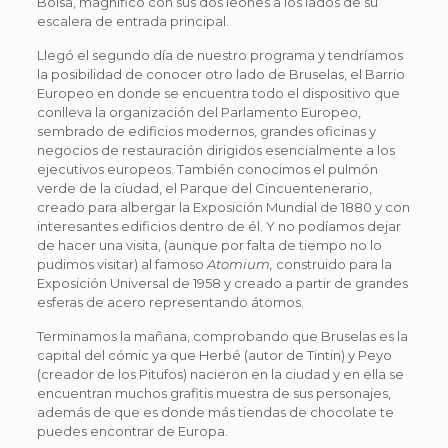
Bolsa, magnífico con sus dos leones a los lados de su
escalera de entrada principal.
Llegó el segundo día de nuestro programa y tendríamos
la posibilidad de conocer otro lado de Bruselas, el Barrio
Europeo en donde se encuentra todo el dispositivo que
conlleva la organización del Parlamento Europeo,
sembrado de edificios modernos, grandes oficinas y
negocios de restauración dirigidos esencialmente a los
ejecutivos europeos. También conocimos el pulmón
verde de la ciudad, el Parque del Cincuentenerario,
creado para albergar la Exposición Mundial de 1880 y con
interesantes edificios dentro de él. Y no podíamos dejar
de hacer una visita, (aunque por falta de tiempo no lo
pudimos visitar) al famoso
Atomium,
construido para la
Exposición Universal de 1958 y creado a partir de grandes
esferas de acero representando átomos.
Terminamos la mañana, comprobando que Bruselas es la
capital del cómic ya que Herbé (autor de Tintin) y Peyo
(creador de los Pitufos) nacieron en la ciudad y en ella se
encuentran muchos grafitis muestra de sus personajes,
además de que es donde más tiendas de chocolate te
puedes encontrar de Europa.