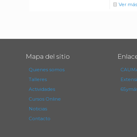
Ver má
Mapa del sitio
Enlac
Quienes somos
CAUM
Talleres
Extens
Actividades
65ymá
Cursos Online
Noticias
Contacto