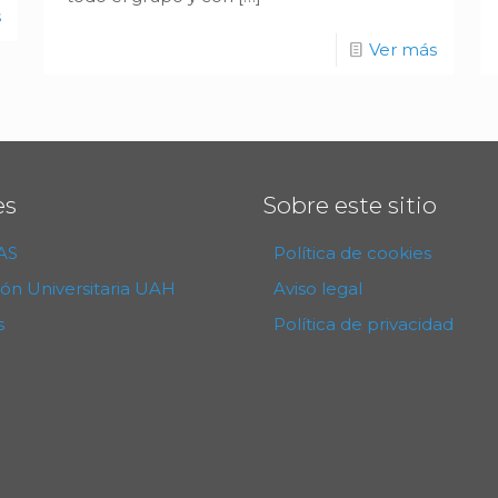
s
Ver más
es
Sobre este sitio
AS
Política de cookies
ión Universitaria UAH
Aviso legal
s
Política de privacidad