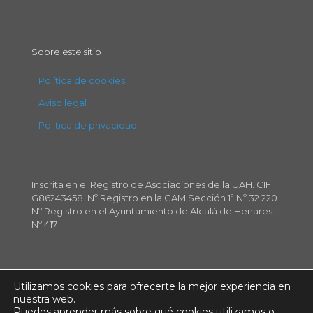
Sobre este sitio
Política de cookies
Aviso legal
Política de privacidad
Inscrita en el Registro de Asociaciones de la UAH. CIF:
G86243458. Nº Registro en la CAM Sección 1ª Nº 32.220.
Nº Registro en el Ayuntamiento de Alcalá de Henares:
Nº 417
Utilizamos cookies para ofrecerte la mejor experiencia en
© Copyright
2026 AUDEMA | Todos los derechos
nuestra web.
reservados | Diseño:
@jotafermar
Puedes aprender más sobre qué cookies utilizamos o