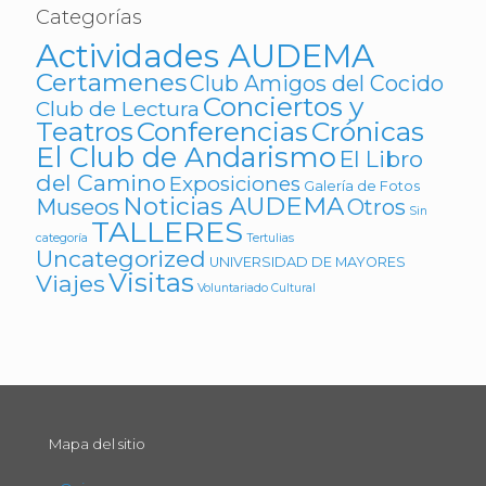
Categorías
Actividades AUDEMA
Certamenes
Club Amigos del Cocido
Conciertos y
Club de Lectura
Teatros
Conferencias
Crónicas
El Club de Andarismo
El Libro
del Camino
Exposiciones
Galería de Fotos
Noticias AUDEMA
Museos
Otros
Sin
TALLERES
categoría
Tertulias
Uncategorized
UNIVERSIDAD DE MAYORES
Visitas
Viajes
Voluntariado Cultural
Mapa del sitio