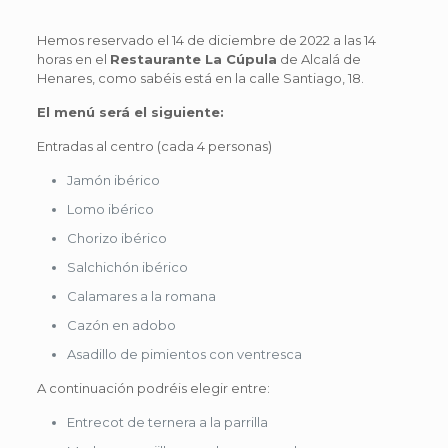
Hemos reservado el 14 de diciembre de 2022 a las 14
horas en el
Restaurante La Cúpula
de Alcalá de
Henares, como sabéis está en la calle Santiago, 18.
El menú será el siguiente:
Entradas al centro (cada 4 personas)
Jamón ibérico
Lomo ibérico
Chorizo ibérico
Salchichón ibérico
Calamares a la romana
Cazón en adobo
Asadillo de pimientos con ventresca
A continuación podréis elegir entre:
Entrecot de ternera a la parrilla