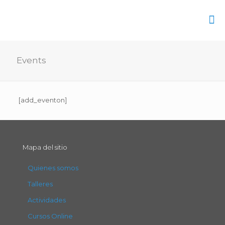
Events
[add_eventon]
Mapa del sitio
Quienes somos
Talleres
Actividades
Cursos Online